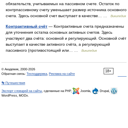
обязательств, учитываемых на пассив­ном счете. Остаток по
контрпассивному счету уменьшает размер источника основного
счета. Здесь основной счет выступает в ка­честве… …
Википедия
Контрактивный счёт
— Кон­трактивные счета предназначены
для уточнения остатка основ­ных активных счетов. Здесь
участвуют два счёта: основной и ре­гулирующий. Основной счёт
выступает в качестве активного счёта, а регулирующий
пассивного (противостоящий или… …
Википедия
© Академик, 2000-2026
18+
Обратная связь:
Техподдержка
,
Реклама на сайте
👣 Путешествия
Экспорт словарей на сайты
, сделанные на PHP,
Joomla,
Drupal,
WordPress, MODx.